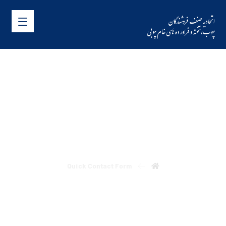
اتحادیه صنف فروشندگان
چوب،تخته و فراورده های خام چوبی
Quick Contact Form
Quick Contact Form