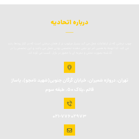
درباره اتحادیه
چوب درختی که ذر ارتفاعات عمل می آید بسیار مرغوب تر از همان درختی است که در کنار رودها رشد
می کند. لذا توجه به همین امر نیز نشن دهنده تخصصی بودن شغل می باشد و این تخصص را در
گذشته بصورت عملی و تجربه ای با حضور در بازار، کسب می کرده اند.
تهران، دروازه شمیران، خیابان گرگان جنوبی(شهید نامجو)، پاساژ
قائم ،پلاک 50، طبقه سوم
021-77602973