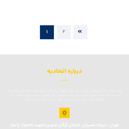
۱
۲
درباره اتحادیه
چوب درختی که ذر ارتفاعات عمل می آید بسیار مرغوب تر از همان درختی است که در کنار رودها رشد
می کند. لذا توجه به همین امر نیز نشن دهنده تخصصی بودن شغل می باشد و این تخصص را در
گذشته بصورت عملی و تجربه ای با حضور در بازار، کسب می کرده اند.
تهران، دروازه شمیران، خیابان گرگان جنوبی(شهید نامجو)، پاساژ