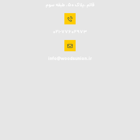
قائم ،پلاک 50، طبقه سوم
021-77602973
info@woodsunion.ir