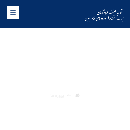
اتحادیه صنف فروشندگان
چوب،تخته و فراورده های خام چوبی
پروژه ها
پروژه ها