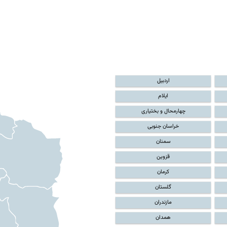
اردبیل
ایلام
چهارمحال و بختیاری
خراسان جنوبی
سمنان
قزوین
کرمان
گلستان
مازندران
همدان