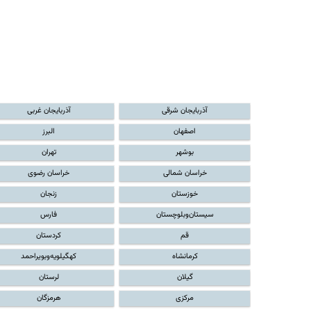
آذربایجان شرقی
آذربایجان غربی
اصفهان
البرز
بوشهر
تهران
خراسان شمالی
خراسان رضوی
خوزستان
زنجان
سیستان‌و‌بلوچستان
فارس
قم
کردستان
کرمانشاه
کهگیلویه‌و‌بویراحمد
گیلان
لرستان
مرکزی
هرمزگان