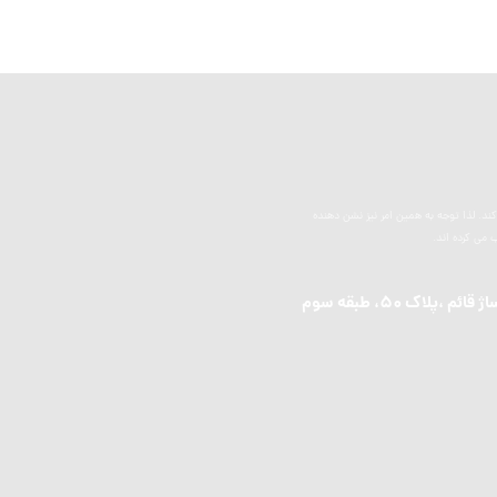
د. لذا توجه به همین امر نیز نشن دهنده
می کرده اند.
لاک 50، طبقه سوم