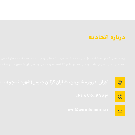
درباره اتحادیه
چوب درختی که ذر ارتفاعات عمل می آید بسیار مرغوب تر از همان درختی است که در کنار رودها رشد می کن
تخصصی بودن شغل می باشد و این تخصص را در گذشته بصورت عملی و تجربه ای با حضور در بازار، کسب 
تهران، دروازه شمیران، خیابان گرگان جنوبی(شهید نامجو)، پاساژ قائم ،پ
021-77602973
info@woodsunion.ir